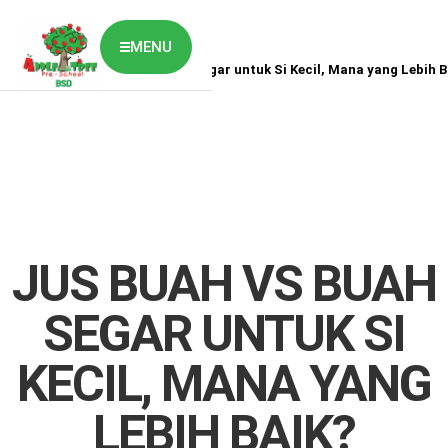
MENU
Home
News
Jus Buah VS Buah Segar untuk Si Kecil, Mana yang Lebih B
ABOUT US
CLASSES OVERVIEW
OUR GALLERY
NEWS & BLOG
OUR LOCATION
What's On?
Contact Us
JUS BUAH VS BUAH
Job Vaccancy
SEGAR UNTUK SI
KECIL, MANA YANG
LEBIH BAIK?