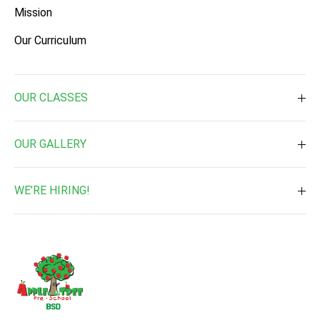
Mission
Our Curriculum
OUR CLASSES
Toddler ( 2 Times a week )
OUR GALLERY
Toddler ( 3 Times a week )
Daily Activities
Pre-Nursery
WE’RE HIRING!
Waterplay & Outdoor Activites
Nursery
Job Vacancy
Music & Art
Kindergarten 1
Enrichment Programs
Kindergarten 2
School Events
Field Trip