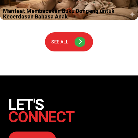
Manfaat Membacakan Buku Dongeng untuk
Kecerdasan Bahasa Anak
Malam itu, seorang ibu duduk di pinggir tempat tidur anaknya
yang berusia 4 tahun. Dengan suara pelan dan penuh ekspresi,
dia membacakan cerita tentang kelinci kecil yang berani. Si
kecil?…
SEE ALL
LET'S
CONNECT