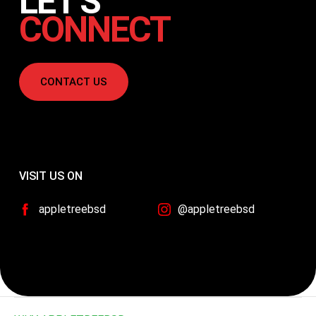
Malam itu, seorang ibu duduk di pinggir tempat tidur anaknya
yang berusia 4 tahun. Dengan suara pelan dan penuh ekspresi,
dia membacakan cerita tentang kelinci kecil yang berani. Si
kecil?…
SEE ALL
LET'S
CONNECT
CONTACT US