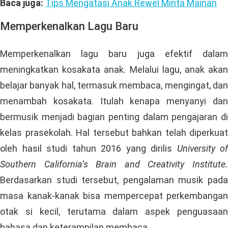
HypnoParenting
Misalnya saja, ajak dia untuk memerankan tokoh kartun
atau karakter imajinasi yang disukainya. Kemudian
susun cerita yang akan kalian perankan secara runtut.
Untuk mendapat hasil belajar yang maksimal, lakukan
permainan ini dengan sungguh-sungguh, ya. Dengan
begitu, si kecil pun akan merasa lebih bersemangat
ketika melalui proses belajar dan bermain ini.
Baca juga:
Tips Mengatasi Anak Rewel Minta Mainan
Memperkenalkan Lagu Baru
Memperkenalkan lagu baru juga efektif dalam
meningkatkan kosakata anak. Melalui lagu, anak akan