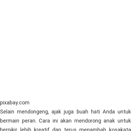
usia prasekolah
. Dengan demikian, saat ana
memasuki usia sekolah, dia sudah memiliki bekal
kosakata yang banyak. Jadi, ayo lebih sering
membacakan dongeng untuk si kecil!
Bermain Peran