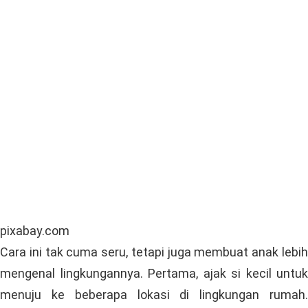
anak bisa diarahkan ke hal yang lebih positif. Adapun
beberapa aplikasi permainan kata yang bisa si kecil
coba di rumah, yakni
Word Connect
,
Taboo Junior
,
Word
Farm
, dan masih banyak lagi.
Mengeksplorasi Lingkungan Sekitar