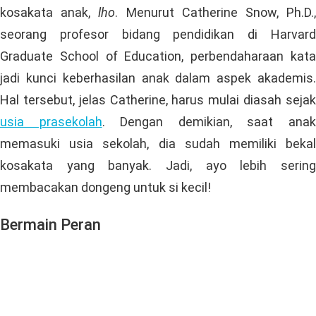
sederhana ini. Ketika dia bertanya tentang hal itu, tugas
Anda adalah mengenalkan nama benda tersebut
sekaligus menjelaskan tentang fungsinya.
Baca juga:
Ini 5 Cara Memuji Anak Tanpa Harus
Berlebihan
Rajin Mendongeng untuknya
Mendongeng ternyata juga efektif untuk meningkatkan
kosakata anak,
lho
. Menurut Catherine Snow, Ph.D.
seorang profesor bidang pendidikan di Harvard
Graduate School of Education, perbendaharaan kata
jadi kunci keberhasilan anak dalam aspek akademis.
Hal tersebut, jelas Catherine, harus mulai diasah sejak