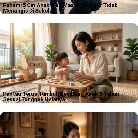
RELATED POSTS
Pahami 5 Ciri Anak Siap Masuk TK Agar Tidak
Menangis Di Sekolah
Pagi pertama masuk TK itu sering terlihat sederhana, kamu
antar, anak salaman, lalu kamu pulang. Tapi versi kenyataannya
kadang lebih mirip adegan drama keluarga, hanya saja pemeran
utamanya masih pakai…