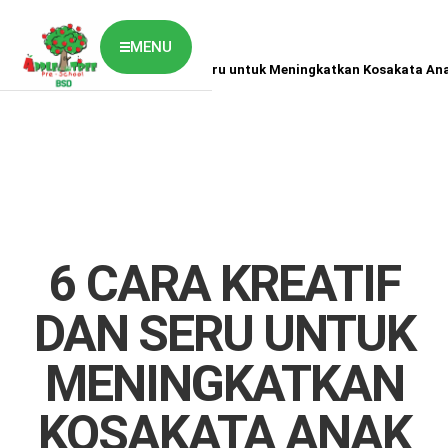
MENU
Home
News
6 Cara Kreatif dan Seru untuk Meningkatkan Kosakata An
ABOUT US
CLASSES OVERVIEW
OUR GALLERY
NEWS & BLOG
OUR LOCATION
What's On?
Contact Us
6 CARA KREATIF
Job Vaccancy
DAN SERU UNTUK
MENINGKATKAN
KOSAKATA ANAK