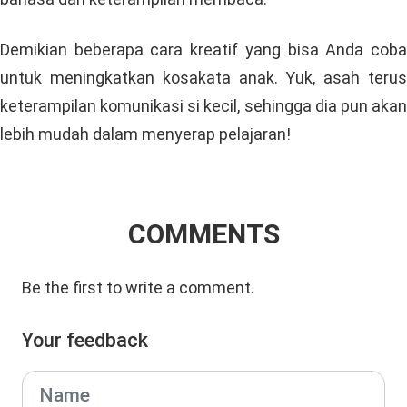
belajar banyak hal, termasuk membaca, mengingat, dan
menambah kosakata. Itulah kenapa menyanyi dan
bermusik menjadi bagian penting dalam pengajaran di
kelas prasekolah. Hal tersebut bahkan telah diperkuat
oleh hasil studi tahun 2016 yang dirilis
University of
Southern California’s Brain and Creativity Institute.
Berdasarkan studi tersebut, pengalaman musik pada
masa kanak-kanak bisa mempercepat perkembangan
otak si kecil, terutama dalam aspek penguasaan
bahasa dan keterampilan membaca.
Demikian beberapa cara kreatif yang bisa Anda coba
untuk meningkatkan kosakata anak. Yuk, asah terus
keterampilan komunikasi si kecil, sehingga dia pun akan
lebih mudah dalam menyerap pelajaran!