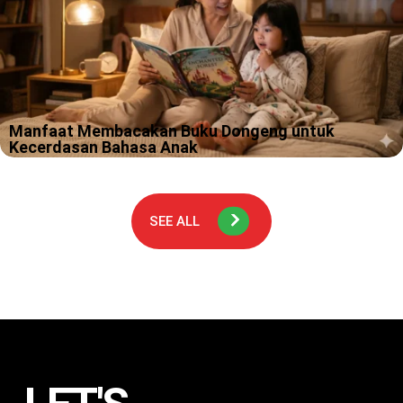
Pantau Terus Tumbuh Kembang Anak 3 Tahun
Sesuai Tonggak Usianya
Kamu pernah merasa bingung, kok anak 3 tahun hari ini bisa
cerewet banget, besoknya tiba tiba pendiam dan cuma mau
peluk kamu? Tenang, itu bukan “mode error”, itu tanda otaknya…
Manfaat Membacakan Buku Dongeng untuk
Kecerdasan Bahasa Anak