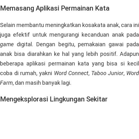
kecil untuk memainkannya secara rutin, baik itu di
rumah ataupun saat kalian bepergian ke luar.
Cara mainnya juga mudah. Anda hanya perlu
menggunakan jari-jari saja. Pemilihan tema pun bisa
diganti sesuai keinginan. Misalnya saja, Anda bisa
meminta si kecil untuk menyebutkan nama-nama
hewan yang diawali dengan huruf D, dan begitu
seterusnya.
Memasang Aplikasi Permainan Kata
Selain membantu meningkatkan kosakata anak, cara ini
juga efektif untuk mengurangi kecanduan anak pada
game
digital. Dengan begitu, pemakaian gawai pad