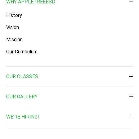
VISIT US ON
appletreebsd
@appletreebsd
WHY APPLETREEBSD
History
Vision
Mission