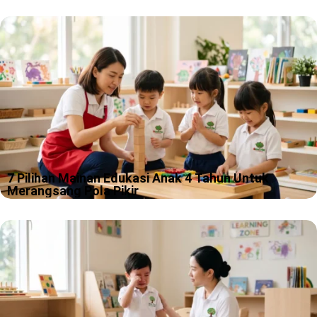
Ada anak yang baru lihat angka 3 langsung semangat, ada juga
yang melihat angka 8 lalu menatapnya seperti sedang
memikirkan misteri hidup. Kami paham sekali, proses belajar
berhitung tk memang…
7 Pilihan Mainan Edukasi Anak 4 Tahun Untuk
Merangsang Pola Pikir
Usia 4 tahun itu fase seru, karena rasa ingin tahu anak sering
lebih cepat daripada kemampuan kita menahan tawa. Kami
sering melihat anak usia ini bisa berubah dari “peneliti
dinosaurus”…