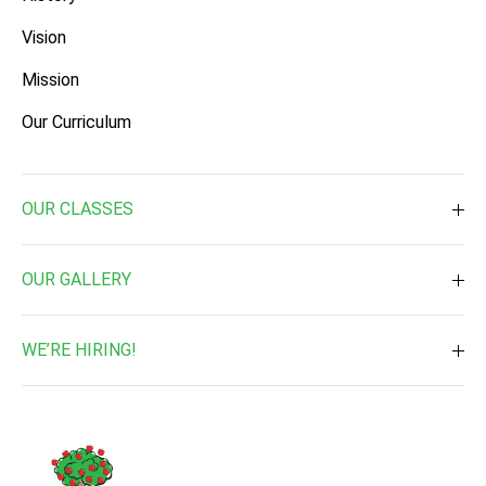
Vision
Mission
Our Curriculum
OUR CLASSES
Toddler ( 2 Times a week )
OUR GALLERY
Toddler ( 3 Times a week )
Daily Activities
Pre-Nursery
WE’RE HIRING!
Waterplay & Outdoor Activites
Nursery
Job Vacancy
Music & Art
Kindergarten 1
Enrichment Programs
Kindergarten 2