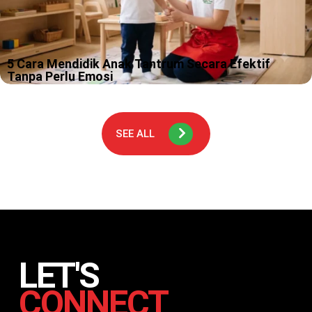
5 Cara Mendidik Anak Tantrum Secara Efektif
Tanpa Perlu Emosi
Tantrum itu momen yang sering bikin kamu merasa sedang ikut
“ujian praktik” jadi orangtua, padahal kamu tidak pernah daftar
kelasnya. Kami paham, ada hari ketika suara anak naik sedikit
saja…
SEE ALL
LET'S
CONNECT