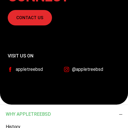
CONTACT US
VISIT US ON
appletreebsd
@appletreebsd
WHY APPLETREEBSD
History