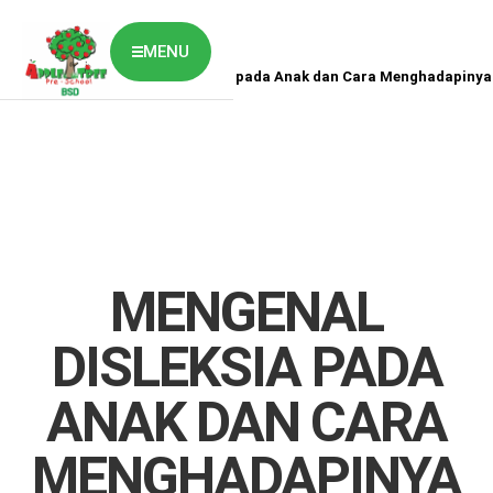
MENU
Home
News
Mengenal Disleksia pada Anak dan Cara Menghadapinya
ABOUT US
CLASSES OVERVIEW
OUR GALLERY
NEWS & BLOG
OUR LOCATION
What's On?
Contact Us
MENGENAL
Job Vaccancy
DISLEKSIA PADA
ANAK DAN CARA
MENGHADAPINYA