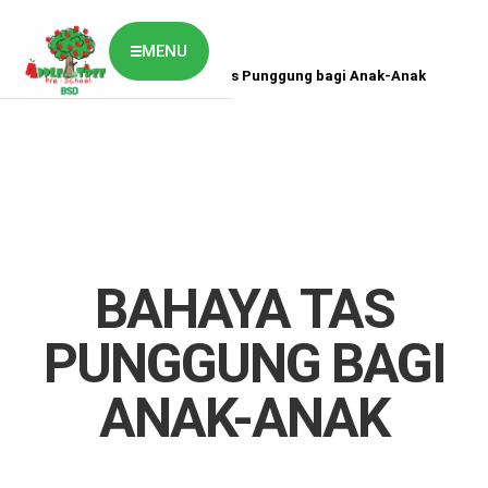
MENU
Home
News
Bahaya Tas Punggung bagi Anak-Anak
ABOUT US
CLASSES OVERVIEW
OUR GALLERY
NEWS & BLOG
OUR LOCATION
What's On?
Contact Us
BAHAYA TAS
Job Vaccancy
PUNGGUNG BAGI
ANAK-ANAK