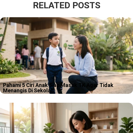
RELATED POSTS
Pahami 5 Ciri Anak Siap Masuk TK Agar Tidak
Menangis Di Sekolah
Pagi pertama masuk TK itu sering terlihat sederhana, kamu
antar, anak salaman, lalu kamu pulang. Tapi versi kenyataannya
kadang lebih mirip adegan drama keluarga, hanya saja pemeran
utamanya masih pakai…