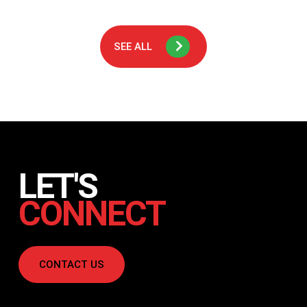
Malam itu, seorang ibu duduk di pinggir tempat tidur anaknya
yang berusia 4 tahun. Dengan suara pelan dan penuh ekspresi,
dia membacakan cerita tentang kelinci kecil yang berani. Si
kecil?…
SEE ALL
LET'S
CONNECT
CONTACT US