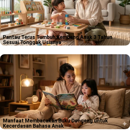
Pantau Terus Tumbuh Kembang Anak 3 Tahun
Sesuai Tonggak Usianya
Kamu pernah merasa bingung, kok anak 3 tahun hari ini bisa
cerewet banget, besoknya tiba tiba pendiam dan cuma mau
peluk kamu? Tenang, itu bukan “mode error”, itu tanda otaknya…
Manfaat Membacakan Buku Dongeng untuk
Kecerdasan Bahasa Anak