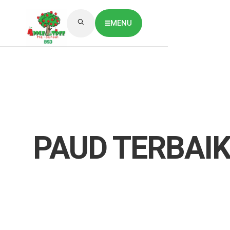
MENU
ABOUT US
CLASSES OVERVIEW
OUR GALLERY
NEWS & BLOG
OUR LOCATION
What's On?
Contact Us
PAUD TERBAI
Job Vaccancy