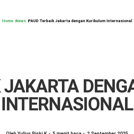
Home
News
PAUD Terbaik Jakarta dengan Kurikulum Internasional
K JAKARTA DENG
INTERNASIONAL
Oleh Yulius Riski K
5 menit baca
2 September 2025