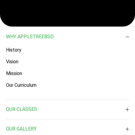
WHY APPLETREEBSD
History
Vision
Mission
Our Curriculum
OUR CLASSES
Toddler ( 2 Times a week )
OUR GALLERY
Toddler ( 3 Times a week )