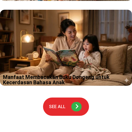
Kamu pernah merasa bingung, kok anak 3 tahun hari ini bisa
cerewet banget, besoknya tiba tiba pendiam dan cuma mau
peluk kamu? Tenang, itu bukan “mode error”, itu tanda otaknya…
Manfaat Membacakan Buku Dongeng untuk
Kecerdasan Bahasa Anak
Malam itu, seorang ibu duduk di pinggir tempat tidur anaknya
yang berusia 4 tahun. Dengan suara pelan dan penuh ekspresi,
dia membacakan cerita tentang kelinci kecil yang berani. Si
kecil?…
SEE ALL