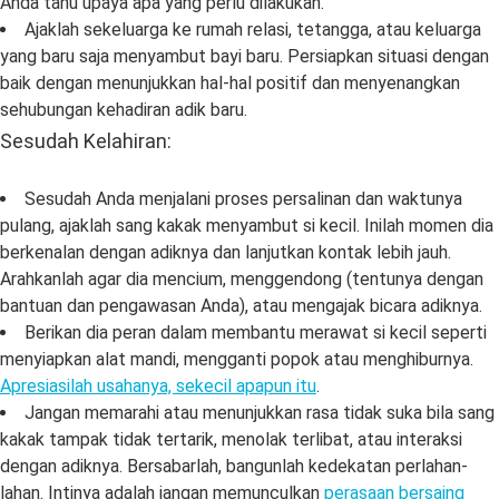
Anda tahu upaya apa yang perlu dilakukan.
Ajaklah sekeluarga ke rumah relasi, tetangga, atau keluarga
yang baru saja menyambut bayi baru. Persiapkan situasi dengan
baik dengan menunjukkan hal-hal positif dan menyenangkan
sehubungan kehadiran adik baru.
Sesudah Kelahiran:
Sesudah Anda menjalani proses persalinan dan waktunya
pulang, ajaklah sang kakak menyambut si kecil. Inilah momen dia
berkenalan dengan adiknya dan lanjutkan kontak lebih jauh.
Arahkanlah agar dia mencium, menggendong (tentunya dengan
bantuan dan pengawasan Anda), atau mengajak bicara adiknya.
Berikan dia peran dalam membantu merawat si kecil seperti
menyiapkan alat mandi, mengganti popok atau menghiburnya.
Apresiasilah usahanya, sekecil apapun itu
.
Jangan memarahi atau menunjukkan rasa tidak suka bila sang
kakak tampak tidak tertarik, menolak terlibat, atau interaksi
dengan adiknya. Bersabarlah, bangunlah kedekatan perlahan-
lahan. Intinya adalah jangan memunculkan
perasaan bersaing