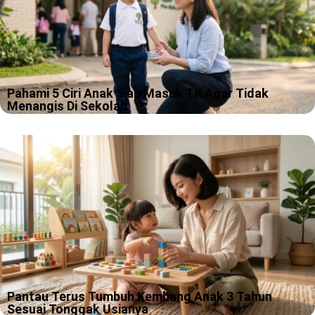
Pahami 5 Ciri Anak Siap Masuk TK Agar Tidak
Menangis Di Sekolah
Pagi pertama masuk TK itu sering terlihat sederhana, kamu
antar, anak salaman, lalu kamu pulang. Tapi versi kenyataannya
kadang lebih mirip adegan drama keluarga, hanya saja pemeran
utamanya masih pakai…
Pantau Terus Tumbuh Kembang Anak 3 Tahun
Sesuai Tonggak Usianya