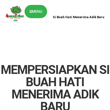
MENU
Home
News
Mempersiapkan Si Buah Hati Menerima Adik Baru
ABOUT US
CLASSES OVERVIEW
OUR GALLERY
NEWS & BLOG
OUR LOCATION
What's On?
Contact Us
MEMPERSIAPKAN SI
Job Vaccancy
BUAH HATI
MENERIMA ADIK
BARU