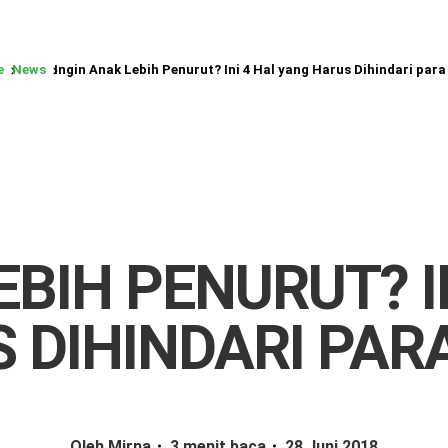
e
News
Ingin Anak Lebih Penurut? Ini 4 Hal yang Harus Dihindari par
EBIH PENURUT? I
 DIHINDARI PAR
Oleh Mirna
3 menit baca
28 Juni 2018