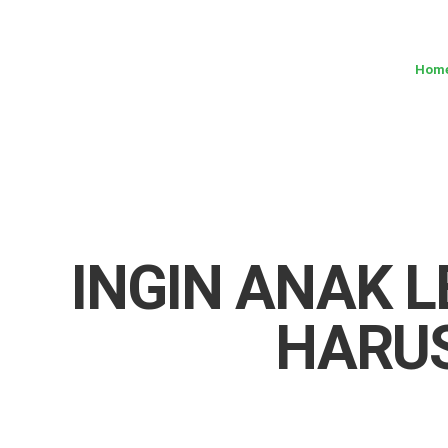
Hom
ABOUT US
CLASSES OVERVIEW
OUR GALLERY
NEWS & BLOG
OUR LOCATION
What's On?
Contact Us
INGIN ANAK L
Job Vaccancy
HARUS