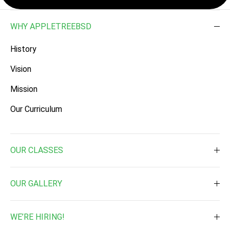
WHY APPLETREEBSD
History
Vision
Mission
Our Curriculum
OUR CLASSES
Toddler ( 2 Times a week )
OUR GALLERY
Toddler ( 3 Times a week )
Daily Activities
Pre-Nursery
WE’RE HIRING!
Waterplay & Outdoor Activites