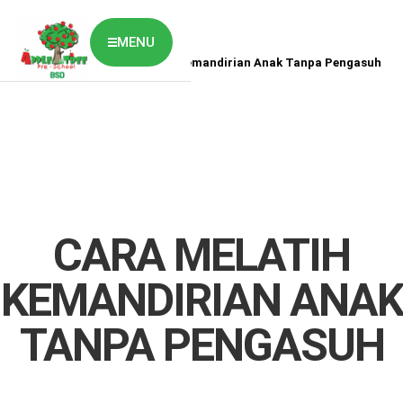
MENU
Home
News
Cara Melatih Kemandirian Anak Tanpa Pengasuh
ABOUT US
CLASSES OVERVIEW
OUR GALLERY
NEWS & BLOG
OUR LOCATION
What's On?
Contact Us
CARA MELATIH
Job Vaccancy
KEMANDIRIAN ANAK
TANPA PENGASUH