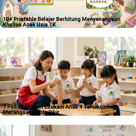
10+ Printable Belajar Berhitung Menyenangkan
Khusus Anak Usia TK
Ada anak yang baru lihat angka 3 langsung semangat, ada juga
yang melihat angka 8 lalu menatapnya seperti sedang
memikirkan misteri hidup. Kami paham sekali, proses belajar
berhitung tk memang…
7 Pilihan Mainan Edukasi Anak 4 Tahun Untuk
Merangsang Pola Pikir
Usia 4 tahun itu fase seru, karena rasa ingin tahu anak sering
lebih cepat daripada kemampuan kita menahan tawa. Kami
sering melihat anak usia ini bisa berubah dari “peneliti