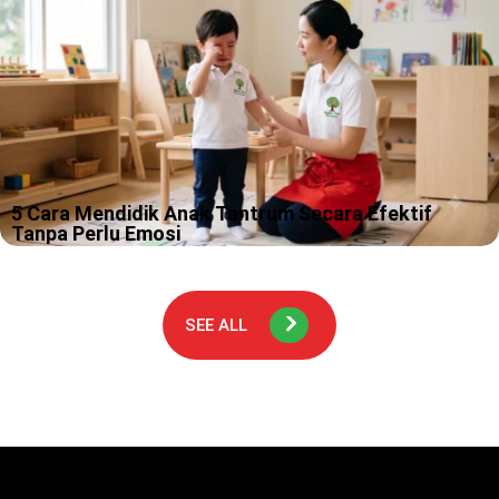
dinosaurus”…
5 Cara Mendidik Anak Tantrum Secara Efektif
Tanpa Perlu Emosi
Tantrum itu momen yang sering bikin kamu merasa sedang ikut
“ujian praktik” jadi orangtua, padahal kamu tidak pernah daftar
kelasnya. Kami paham, ada hari ketika suara anak naik sedikit
saja…
SEE ALL