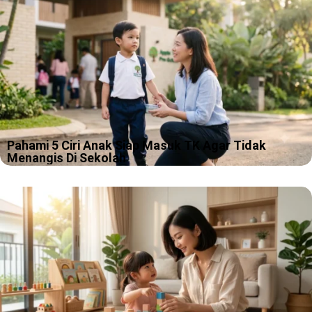
Pahami 5 Ciri Anak Siap Masuk TK Agar Tidak
Menangis Di Sekolah
Pagi pertama masuk TK itu sering terlihat sederhana, kamu
antar, anak salaman, lalu kamu pulang. Tapi versi kenyataannya
kadang lebih mirip adegan drama keluarga, hanya saja pemeran
utamanya masih pakai…