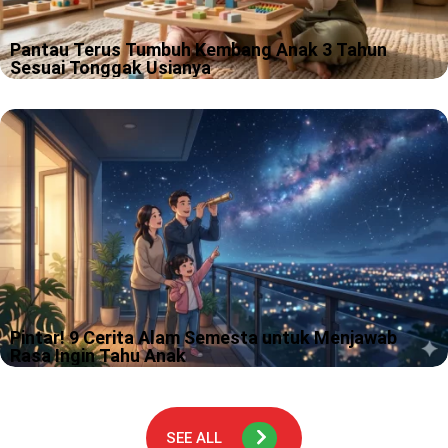
Pantau Terus Tumbuh Kembang Anak 3 Tahun
Sesuai Tonggak Usianya
Kamu pernah merasa bingung, kok anak 3 tahun hari ini bisa
cerewet banget, besoknya tiba tiba pendiam dan cuma mau
peluk kamu? Tenang, itu bukan “mode error”, itu tanda otaknya…
Pintar! 9 Cerita Alam Semesta untuk Menjawab
Rasa Ingin Tahu Anak
Pernah tidak, kamu sedang asyik rebahan di malam hari, tiba-tiba
si kecil menunjuk langit dan bertanya, “Bunda, bintang itu jauh
banget. Apakah ada yang tinggal di sana?” Dan kamu yang…
SEE ALL