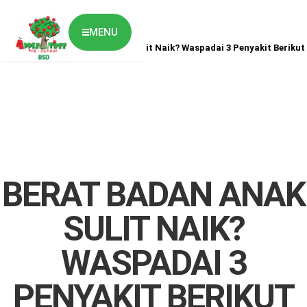
MENU
Home
News
Berat Badan Anak Sulit Naik? Waspadai 3 Penyakit Berikut 
ABOUT US
CLASSES OVERVIEW
OUR GALLERY
NEWS & BLOG
OUR LOCATION
What's On?
Contact Us
BERAT BADAN ANAK
Job Vaccancy
SULIT NAIK?
WASPADAI 3
PENYAKIT BERIKUT