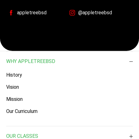
appletreebsd
@appletreebsd
WHY APPLETREEBSD
History
Vision
Mission
Our Curriculum
OUR CLASSES