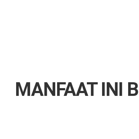
ABOUT US
CLASSES OVERVIEW
OUR GALLERY
NEWS & BLOG
OUR LOCATION
What's On?
Contact Us
MANFAAT INI 
Job Vaccancy