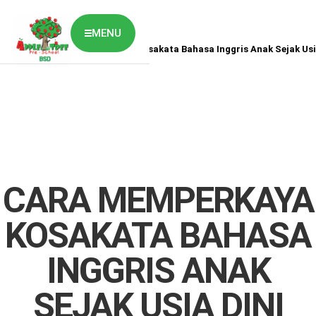
MENU
Home
News
Cara Memperkaya Kosakata Bahasa Inggris Anak Sejak Usi
ABOUT US
CLASSES OVERVIEW
OUR GALLERY
NEWS & BLOG
OUR LOCATION
What's On?
Contact Us
CARA MEMPERKAYA
Job Vaccancy
KOSAKATA BAHASA
INGGRIS ANAK
SEJAK USIA DINI