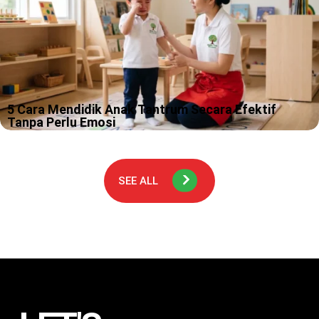
5 Cara Mendidik Anak Tantrum Secara Efektif
Tanpa Perlu Emosi
Tantrum itu momen yang sering bikin kamu merasa sedang ikut
“ujian praktik” jadi orangtua, padahal kamu tidak pernah daftar
kelasnya. Kami paham, ada hari ketika suara anak naik sedikit
saja…
SEE ALL