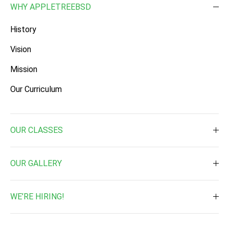
WHY APPLETREEBSD
History
Vision
Mission
Our Curriculum
OUR CLASSES
Toddler ( 2 Times a week )
OUR GALLERY
Toddler ( 3 Times a week )
Daily Activities
Pre-Nursery
WE’RE HIRING!
Waterplay & Outdoor Activites
Nursery
Job Vacancy
Music & Art