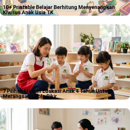
10+ Printable Belajar Berhitung Menyenangkan
Khusus Anak Usia TK
Ada anak yang baru lihat angka 3 langsung semangat, ada juga
yang melihat angka 8 lalu menatapnya seperti sedang
memikirkan misteri hidup. Kami paham sekali, proses belajar
berhitung tk memang…
7 Pilihan Mainan Edukasi Anak 4 Tahun Untuk
Merangsang Pola Pikir
Usia 4 tahun itu fase seru, karena rasa ingin tahu anak sering
lebih cepat daripada kemampuan kita menahan tawa. Kami
sering melihat anak usia ini bisa berubah dari “peneliti
dinosaurus”…