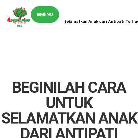
MENU
Home
News
Beginilah Cara untuk Selamatkan Anak dari Antipati Terh
ABOUT US
CLASSES OVERVIEW
OUR GALLERY
NEWS & BLOG
OUR LOCATION
What's On?
Contact Us
BEGINILAH CARA
Job Vaccancy
UNTUK
SELAMATKAN ANAK
DARI ANTIPATI