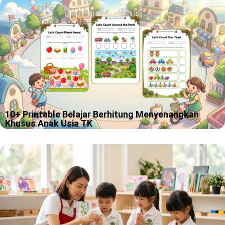
10+ Printable Belajar Berhitung Menyenangkan
Khusus Anak Usia TK
Ada anak yang baru lihat angka 3 langsung semangat, ada juga
yang melihat angka 8 lalu menatapnya seperti sedang
memikirkan misteri hidup. Kami paham sekali, proses belajar
berhitung tk memang…