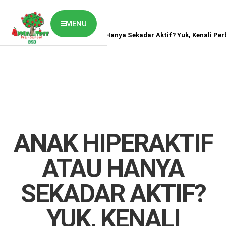
MENU
Home
News
Anak Hiperaktif atau Hanya Sekadar Aktif? Yuk, Kenali Pe
ABOUT US
CLASSES OVERVIEW
OUR GALLERY
NEWS & BLOG
OUR LOCATION
What's On?
Contact Us
ANAK HIPERAKTIF
Job Vaccancy
ATAU HANYA
SEKADAR AKTIF?
YUK, KENALI