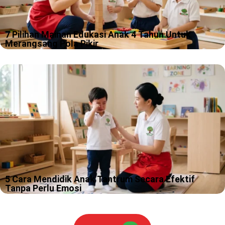
7 Pilihan Mainan Edukasi Anak 4 Tahun Untuk
Merangsang Pola Pikir
Usia 4 tahun itu fase seru, karena rasa ingin tahu anak sering
lebih cepat daripada kemampuan kita menahan tawa. Kami
sering melihat anak usia ini bisa berubah dari “peneliti
dinosaurus”…
5 Cara Mendidik Anak Tantrum Secara Efektif
Tanpa Perlu Emosi
Tantrum itu momen yang sering bikin kamu merasa sedang ikut
“ujian praktik” jadi orangtua, padahal kamu tidak pernah daftar
kelasnya. Kami paham, ada hari ketika suara anak naik sedikit