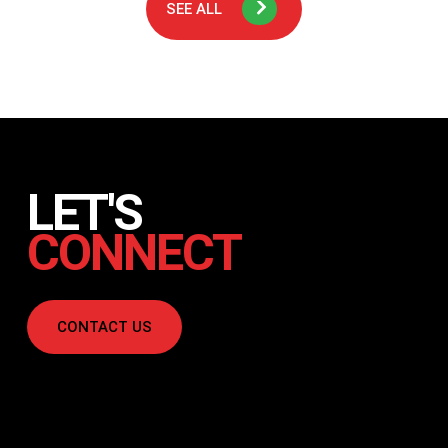
saja…
SEE ALL
LET'S
CONNECT
CONTACT US