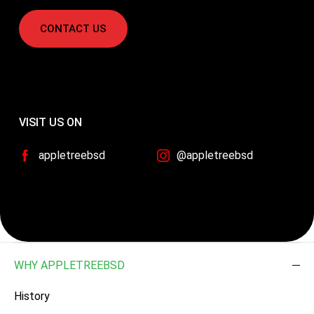
CONTACT US
VISIT US ON
appletreebsd
@appletreebsd
WHY APPLETREEBSD
History