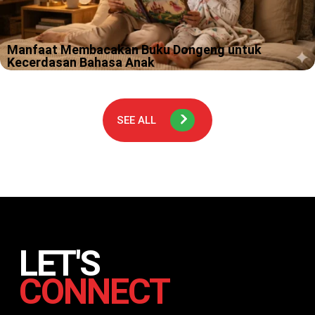
Manfaat Membacakan Buku Dongeng untuk
Kecerdasan Bahasa Anak
Malam itu, seorang ibu duduk di pinggir tempat tidur anaknya
yang berusia 4 tahun. Dengan suara pelan dan penuh ekspresi,
dia membacakan cerita tentang kelinci kecil yang berani. Si
kecil?…
SEE ALL
LET'S
CONNECT