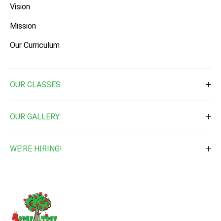
Vision
Mission
Our Curriculum
OUR CLASSES
Toddler ( 2 Times a week )
OUR GALLERY
Toddler ( 3 Times a week )
Daily Activities
Pre-Nursery
WE’RE HIRING!
Waterplay & Outdoor Activites
Nursery
Job Vacancy
Music & Art
Kindergarten 1
Enrichment Programs
Kindergarten 2
School Events