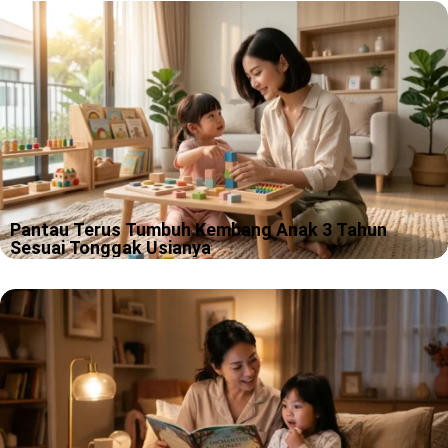
antar, anak salaman, lalu kamu pulang. Tapi versi kenyataannya
kadang lebih mirip adegan drama keluarga, hanya saja pemeran
utamanya masih pakai…
Pantau Terus Tumbuh Kembang Anak 3 Tahun
Sesuai Tonggak Usianya
Kamu pernah merasa bingung, kok anak 3 tahun hari ini bisa
cerewet banget, besoknya tiba tiba pendiam dan cuma mau
peluk kamu? Tenang, itu bukan “mode error”, itu tanda otaknya…