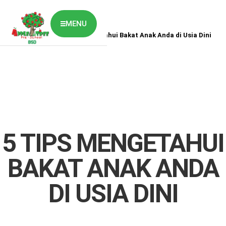
MENU
Home
News
5 Tips Mengetahui Bakat Anak Anda di Usia Dini
ABOUT US
CLASSES OVERVIEW
OUR GALLERY
NEWS & BLOG
OUR LOCATION
What's On?
Contact Us
5 TIPS MENGETAHUI
Job Vaccancy
BAKAT ANAK ANDA
DI USIA DINI