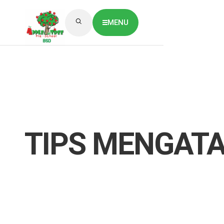
MENU
ABOUT US
CLASSES OVERVIEW
OUR GALLERY
NEWS & BLOG
OUR LOCATION
What's On?
Contact Us
TIPS MENGATA
Job Vaccancy