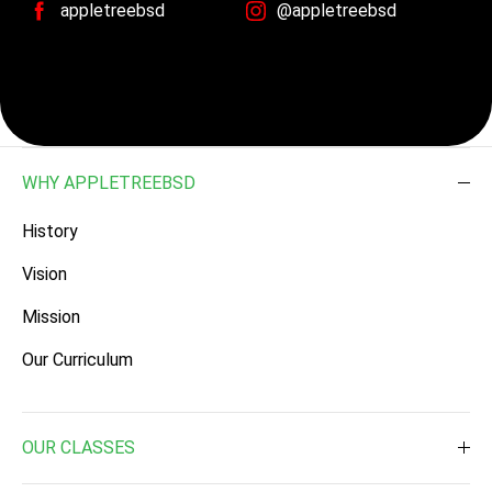
appletreebsd
@appletreebsd
WHY APPLETREEBSD
History
Vision
Mission
Our Curriculum
OUR CLASSES