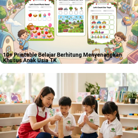
10+ Printable Belajar Berhitung Menyenangkan
Khusus Anak Usia TK
Ada anak yang baru lihat angka 3 langsung semangat, ada juga
yang melihat angka 8 lalu menatapnya seperti sedang
memikirkan misteri hidup. Kami paham sekali, proses belajar
berhitung tk memang…