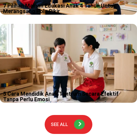
7 Pilihan Mainan Edukasi Anak 4 Tahun Untuk
Merangsang Pola Pikir
Usia 4 tahun itu fase seru, karena rasa ingin tahu anak sering
lebih cepat daripada kemampuan kita menahan tawa. Kami
sering melihat anak usia ini bisa berubah dari “peneliti
dinosaurus”…
5 Cara Mendidik Anak Tantrum Secara Efektif
Tanpa Perlu Emosi
Tantrum itu momen yang sering bikin kamu merasa sedang ikut
“ujian praktik” jadi orangtua, padahal kamu tidak pernah daftar
kelasnya. Kami paham, ada hari ketika suara anak naik sedikit
saja…
SEE ALL