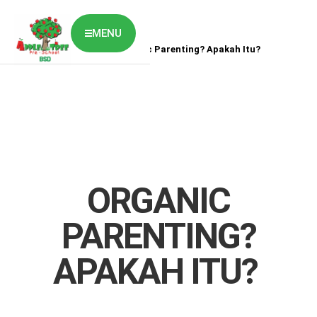
MENU
Home
News
Organic Parenting? Apakah Itu?
ABOUT US
CLASSES OVERVIEW
OUR GALLERY
NEWS & BLOG
OUR LOCATION
What's On?
Contact Us
ORGANIC
Job Vaccancy
PARENTING?
APAKAH ITU?