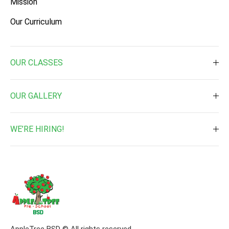
Mission
Our Curriculum
OUR CLASSES
Toddler ( 2 Times a week )
OUR GALLERY
Toddler ( 3 Times a week )
Daily Activities
Pre-Nursery
WE’RE HIRING!
Waterplay & Outdoor Activites
Nursery
Job Vacancy
Music & Art
Kindergarten 1
Enrichment Programs
Kindergarten 2
School Events
Field Trip
AppleTree BSD © All rights reserved.