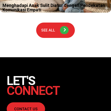
Menghadapi Anak Sulit Diatur dengan Pendekatan
Komunikasi Empati
Pernah nggak, kamu lagi capek banget setelah seharian kerja,
terus si kecil tiba-tiba rebahan di lantai minimarket sambil teriak
karena nggak dibeliin permen? Atau momen di mana kamu sudah
bilang…
SEE ALL
LET'S
CONNECT
CONTACT US