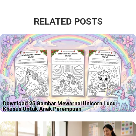
RELATED POSTS
Download 25 Gambar Mewarnai Unicorn Lucu
Khusus Untuk Anak Perempuan
“Mommy, this unicorn is pink!” Kalimat seperti itu sering
langsung terdengar saat anak melihat gambar unicorn dengan
surai, bintang, dan pelangi. Unicorn memang punya daya tarik
yang sulit ditolak, terutama…