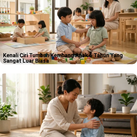
Kenali Ciri Tumbuh Kembang Anak 5 Tahun Yang
Sangat Luar Biasa
Ada momen kecil yang sering bikin kami di Apple Tree Pre-
School BSD senyum sendiri di koridor Educenter bsd. Anak usia 5
tahun masuk kelas dengan langkah percaya diri, lalu mendadak…