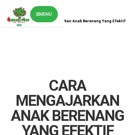
MENU
Home
News
Cara Mengajarkan Anak Berenang Yang Efektif
ABOUT US
CLASSES OVERVIEW
OUR GALLERY
NEWS & BLOG
OUR LOCATION
What's On?
Contact Us
CARA
Job Vaccancy
MENGAJARKAN
ANAK BERENANG
YANG EFEKTIF