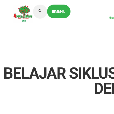
MENU
Ho
ABOUT US
CLASSES OVERVIEW
OUR GALLERY
NEWS & BLOG
OUR LOCATION
What's On?
Contact Us
BELAJAR SIKLU
Job Vaccancy
DE