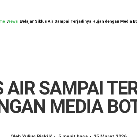
me
News
Belajar Siklus Air Sampai Terjadinya Hujan dengan Media B
S AIR SAMPAI TE
NGAN MEDIA BO
Oleh Yulius Riski K
5 menit baca
25 Maret 2026