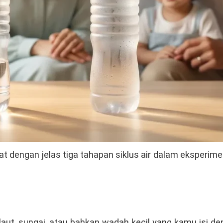
t dengan jelas tiga tahapan siklus air dalam eksperime
 laut, sungai, atau bahkan wadah kecil yang kamu isi d