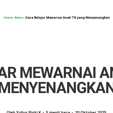
Home
News
Cara Belajar Mewarnai Anak TK yang Menyenangkan
AR MEWARNAI A
MENYENANGKA
Oleh Yulius Riski K
5 menit baca
20 Oktober 2025