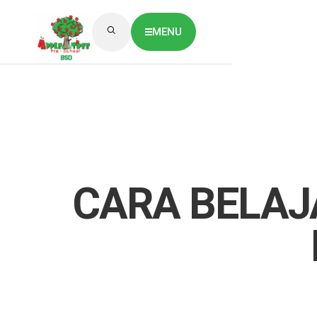
MENU
ABOUT US
CLASSES OVERVIEW
OUR GALLERY
NEWS & BLOG
OUR LOCATION
What's On?
Contact Us
CARA BELAJ
Job Vaccancy