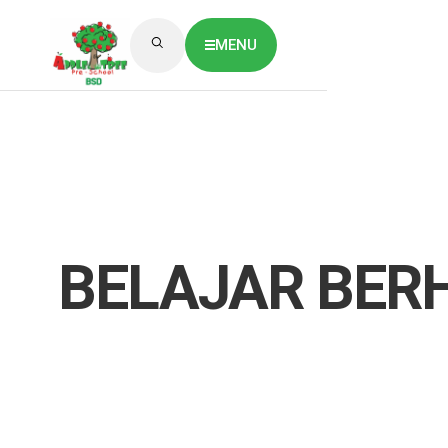
MENU
ABOUT US
CLASSES OVERVIEW
OUR GALLERY
NEWS & BLOG
OUR LOCATION
What's On?
Contact Us
BELAJAR BERH
Job Vaccancy