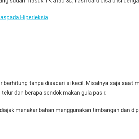
yang sudah masuk TK atau SD, flash card bisa diisi den
aspada Hiperleksia
berhitung tanpa disadari si kecil. Misalnya saja saat 
 telur dan berapa sendok makan gula pasir.
 diajak menakar bahan menggunakan timbangan dan dip